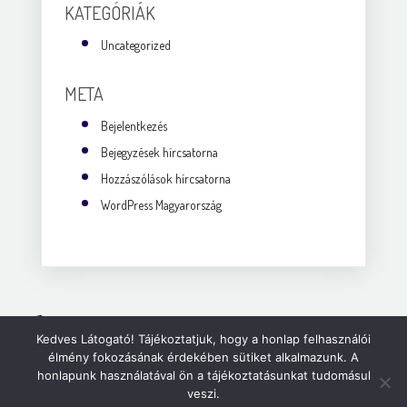
KATEGÓRIÁK
Uncategorized
META
Bejelentkezés
Bejegyzések hírcsatorna
Hozzászólások hírcsatorna
WordPress Magyarország
+36 30 343-2398
Kedves Látogató! Tájékoztatjuk, hogy a honlap felhasználói
élmény fokozásának érdekében sütiket alkalmazunk. A
toth.krisztina@stresszmentestanulas.hu
honlapunk használatával ön a tájékoztatásunkat tudomásul
veszi.
Adatkezelési tájékoztató