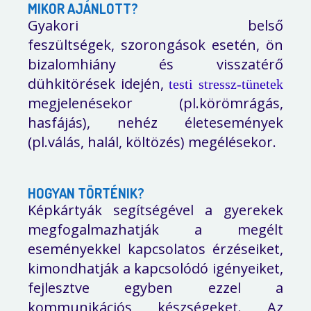
MIKOR AJÁNLOTT?
Gyakori belső
feszültségek,
szorongások
esetén,
ön
bizalomhiány és
visszatérő
dühkitörések idején,
testi stressz-tünetek
megjelenésekor (pl.körömrágás,
hasfájás), nehéz életesemények
(pl.válás, halál, költözés)
megélésekor.
HOGYAN TÖRTÉNIK?
Képkártyák segítségével
a
gyerekek
megfogalmazhatják a megélt
eseményekkel kapcsolatos érzéseiket,
kimondhatják a kapcsolódó igényeiket,
fejlesztve egyben ezzel
a
kommunikációs készségeket
. Az