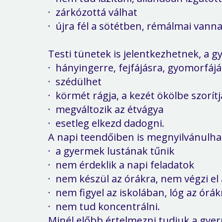
·
zárkózottá válhat
·
újra fél a sötétben, rémálmai vann
Testi tünetek is jelentkezhetnek, a 
·
hányingerre, fejfájásra, gyomorfáj
·
szédülhet
·
körmét rágja, a kezét ökölbe szorítj
·
megváltozik az étvágya
·
esetleg elkezd dadogni.
A napi teendőiben is megnyilvánulhat
·
a gyermek lustának tűnik
·
nem érdeklik a napi feladatok
·
nem készül az órákra, nem végzi el 
·
nem figyel az iskolában, lóg az órák
·
nem tud koncentrálni.
Minél előbb értelmezni tudjuk a gye