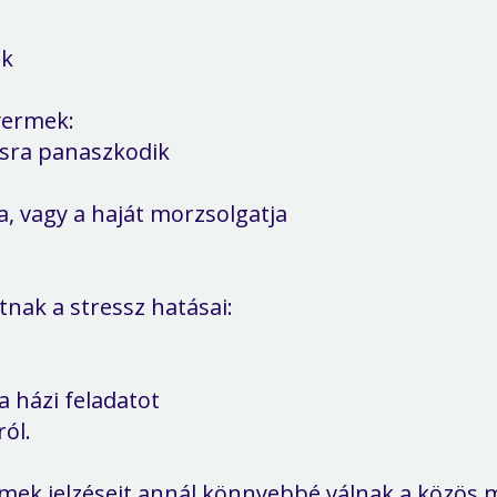
ak
gyermek:
ásra panaszkodik
a, vagy a haját morzsolgatja
nak a stressz hatásai:
a házi feladatot
ról.
rmek jelzéseit annál könnyebbé válnak a közös