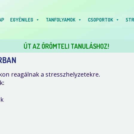
AP
EGYÉNILEG
TANFOLYAMOK
CSOPORTOK
STR
ÚT AZ ÖRÖMTELI TANULÁSHOZ!
RBAN
on reagálnak a stresszhelyzetekre.
k:
ak