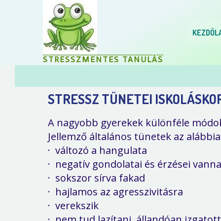
KEZDŐL
STRESSZMENTES TANULÁS
STRESSZ TÜNETEI ISKOLÁSKO
A nagyobb gyerekek különféle módok
Jellemző általános tünetek az alábbia
·
változó a hangulata
·
n
egatív gondolatai és érzései vann
·
sokszor sírva fakad
·
hajlamos az agresszivitásra
·
verekszik
·
nem tud lazítani, állandóan izgatott