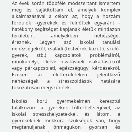
Az évek során többféle módszertant ismertem
meg és sajátítottam el, amelyek komplex
alkalmazásával a célom az, hogy a hozzám
fordulók –gyerekek és felnőttek egyaránt –
hatékony segítséget kapjanak életük mindazon
területein, amelyekben nehézséget
éreznek. Legyen szó iskolai tanulási
nehézségekről, családi (testvérek közötti, szülő-
gyerek, stb.) kapcsolatok problémáiról,
munkahelyi, illetve hivatásbeli elakadásokról
vagy párkapcsolati, egészségügyi kérdésekről.
Ezeken az életterületeken jelentkező
nehézségek a stresszoldások hatására
fokozatosan megszűnnek.
Iskolás korú gyermekeimen keresztül
találkozom a gyerekek túlterheltségével, az
iskolai stresszhelyzetekkel, és látom, a
gyerekeknek mekkora szükségük van, hogy
megtanuljanak önmagukon gyorsan és