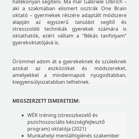
hatékonyan segíteni. Ma már Gabriele Ulbrich –
aki a szakmában elismert osztrák One Brain
oktató – gyermekek részére adaptált módszere
alapján az egyszerű tanulást segítő és
stresszoldó technikák gyerekek számára is
oktathatók, ezért váltam a “Békás tanfolyam”
gyerekoktatójává is.
Örömmel adom át a gyerekeknek és szüleiknek
azokat az eszközöket és módszereket,
amelyekkel a mindennapok nyugodtabban,
kiegyensúlyozatabban telhetnek.
MEGSZERZETT ISMERETEIM:
WÉK tréning (stresszkezelő és
pszichoszociális készségfejlesztő
program) oktatója (2021)
Munkahelyi mentálhigiénés szakember