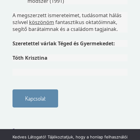
módszer (1991)
A megszerzett ismereteimet, tudásomat hálás
szívvel
köszönöm
fantasztikus oktatóimnak,
segítő barátaimnak és a családom tagjainak.
Szeretettel várlak Téged és Gyermekedet:
Tóth Krisztina
Kapcsolat
+36 30 343-2398
Kedves Látogató! Tájékoztatjuk, hogy a honlap felhasználói